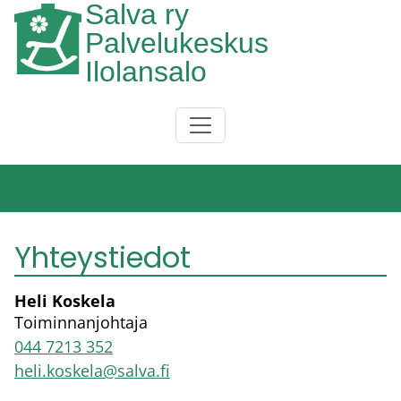
Salva ry
Hyppää pääsisältöön
Palvelukeskus
Ilolansalo
Päävalikko
Yhteystiedot
Heli Koskela
Toiminnanjohtaja
044 7213 352
heli.koskela@salva.fi