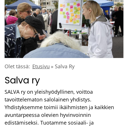
Murupolku
Olet tässä:
Etusivu
Salva Ry
Salva ry
SALVA ry on yleishyödyllinen, voittoa
tavoittelematon salolainen yhdistys.
Yhdistyksemme toimii ikäihmisten ja kaikkien
avuntarpeessa olevien hyvinvoinnin
edistämiseksi. Tuotamme sosiaali- ja