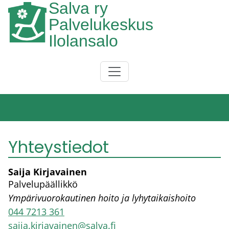
Salva ry
Hyppää pääsisältöön
Palvelukeskus
Ilolansalo
Päävalikko
Yhteystiedot
Saija Kirjavainen
Palvelupäällikkö
Ympärivuorokautinen hoito ja lyhytaikaishoito
044 7213 361
saija.kirjavainen@salva.fi