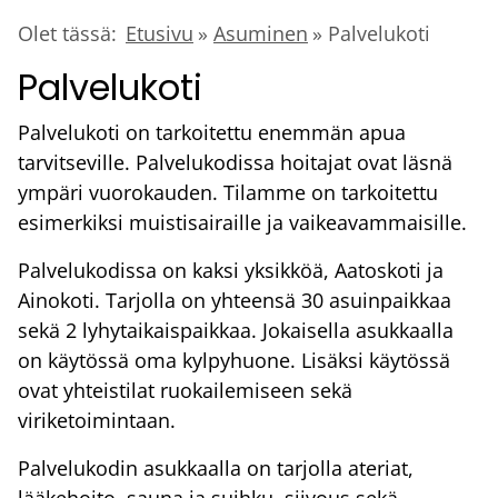
Murupolku
Olet tässä:
Etusivu
Asuminen
Palvelukoti
Palvelukoti
Palvelukoti on tarkoitettu enemmän apua
tarvitseville. Palvelukodissa hoitajat ovat läsnä
ympäri vuorokauden. Tilamme on tarkoitettu
esimerkiksi muistisairaille ja vaikeavammaisille.
Palvelukodissa on kaksi yksikköä, Aatoskoti ja
Ainokoti. Tarjolla on yhteensä 30 asuinpaikkaa
sekä 2 lyhytaikaispaikkaa. Jokaisella asukkaalla
on käytössä oma kylpyhuone. Lisäksi käytössä
ovat yhteistilat ruokailemiseen sekä
viriketoimintaan.
Palvelukodin asukkaalla on tarjolla ateriat,
lääkehoito, sauna ja suihku, siivous sekä