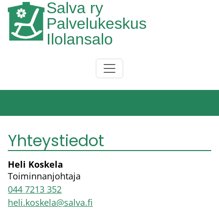
Salva ry
Hyppää pääsisältöön
Palvelukeskus
Ilolansalo
Päävalikko
Yhteystiedot
Heli Koskela
Toiminnanjohtaja
044 7213 352
heli.koskela@salva.fi