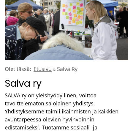
Murupolku
Olet tässä:
Etusivu
Salva Ry
Salva ry
SALVA ry on yleishyödyllinen, voittoa
tavoittelematon salolainen yhdistys.
Yhdistyksemme toimii ikäihmisten ja kaikkien
avuntarpeessa olevien hyvinvoinnin
edistämiseksi. Tuotamme sosiaali- ja