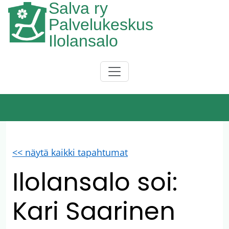
Salva ry
Hyppää pääsisältöön
Palvelukeskus
Ilolansalo
Päävalikko
<< näytä kaikki tapahtumat
Ilolansalo soi:
Kari Saarinen