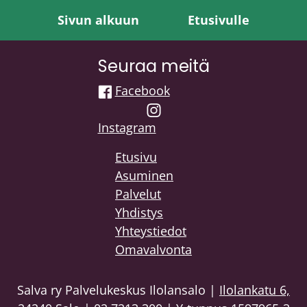
Sivun alkuun
Etusivulle
Seuraa meitä
Facebook
Instagram
Etusivu
Asuminen
Palvelut
Yhdistys
Yhteystiedot
Omavalvonta
Salva ry Palvelukeskus Ilolansalo |
Ilolankatu 6,