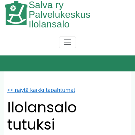
Salva ry
Hyppää pääsisältöön
Palvelukeskus
Ilolansalo
Päävalikko
<< näytä kaikki tapahtumat
Ilolansalo
tutuksi