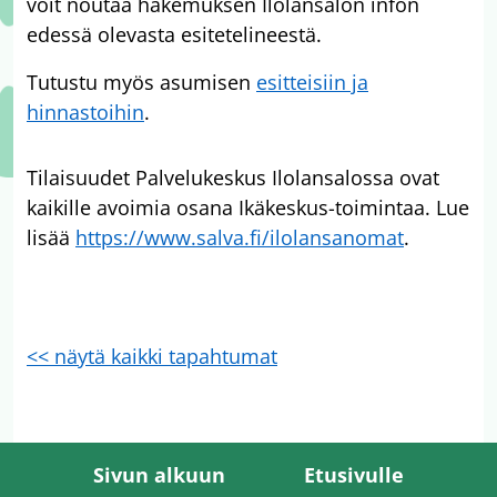
voit noutaa hakemuksen Ilolansalon infon
edessä olevasta esitetelineestä.
Tutustu myös asumisen
esitteisiin ja
hinnastoihin
.
Tilaisuudet Palvelukeskus Ilolansalossa ovat
kaikille avoimia osana Ikäkeskus-toimintaa. Lue
lisää
https://www.salva.fi/ilolansanomat
.
<< näytä kaikki tapahtumat
Sivun alkuun
Etusivulle