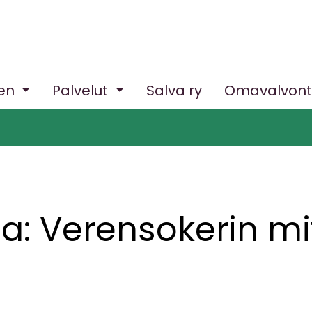
nen
Palvelut
Salva ry
Omavalvon
la: Verensokerin mi