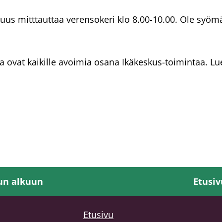
uus mitttauttaa verensokeri klo 8.00-10.00. Ole syöm
a ovat kaikille avoimia osana Ikäkeskus-toimintaa. Lue
un alkuun
Etusiv
Etusivu