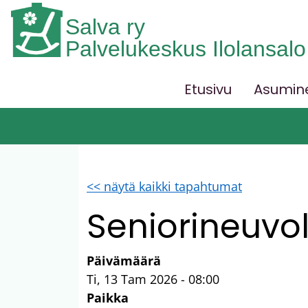
Hyppää pääsisältöön
Salva ry
Palvelukeskus Ilolansalo
Etusivu
Asumi
Päävalikko
<< näytä kaikki tapahtumat
Seniorineuvo
Päivämäärä
Ti, 13 Tam 2026 - 08:00
Paikka