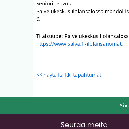
Seniorineuvola
Palvelukeskus Ilolansalossa mahdollis
€.
Tilaisuudet Palvelukeskus Ilolansaloss
https://www.salva.fi/ilolansanomat
.
<< näytä kaikki tapahtumat
Siv
Seuraa meitä