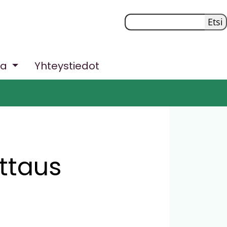
Etsi
ta
Yhteystiedot
ttaus